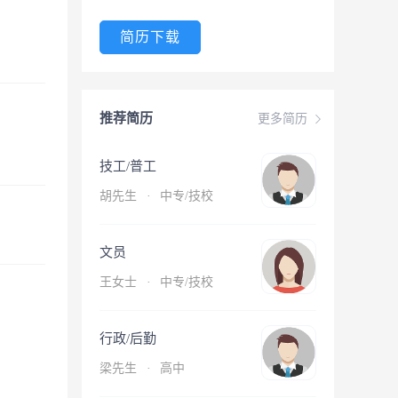
简历下载
推荐简历
更多简历
技工/普工
胡先生
·
中专/技校
文员
王女士
·
中专/技校
行政/后勤
梁先生
·
高中