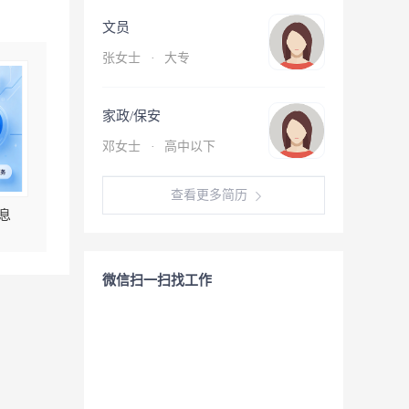
文员
张女士
·
大专
家政/保安
邓女士
·
高中以下
查看更多简历
息
微信扫一扫找工作