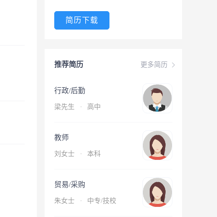
简历下载
推荐简历
更多简历
行政/后勤
梁先生
·
高中
教师
刘女士
·
本科
贸易/采购
朱女士
·
中专/技校